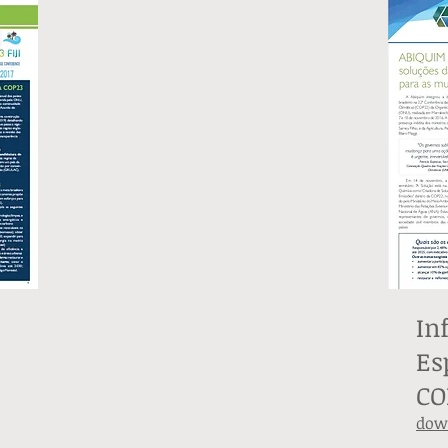
In
Es
CO
dow