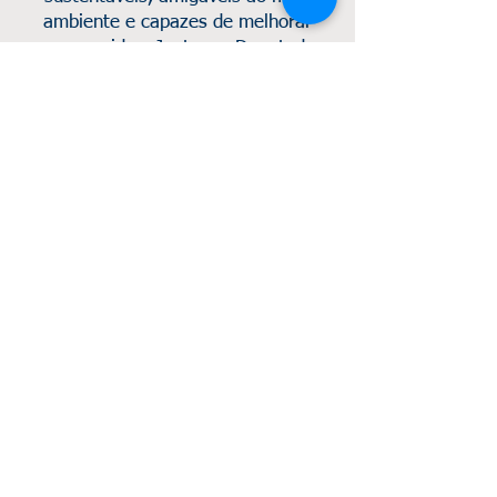
ambiente e capazes de melhorar
nossas vidas. Juntos, o Deputado
Afonso Motta e demais membros da
Frente Parlamentar da Química
(FPQuímica) e os representantes do
Instituto Nacional do
Desenvolvimento da Química (IdQ)
estarão no plenário para receber
convidados e reforçar a importância
deste profissional, cuja mão de obra
é altamente qualificada e que, no
Brasil, atua em uma indústria líder
em química de renováveis e segue o
caminho da descarbonização.
#DiadoQuímico #IndústriaQuímica
#Sustentabilidade #Tecnologia
#Inovação #FPQuímica #IdQ
#substânciasquímicas